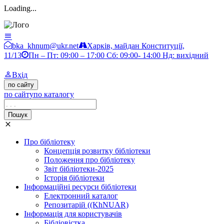
Loading...
Бібліотека ХНУМ
bka_khnum@ukr.net
Харків, майдан Конституції,
11/13
Пн – Пт: 09:00 – 17:00 Сб: 09:00- 14:00 Нд: вихідний
Вхід
по сайту
по сайту
по каталогу
Пошук
Про бібліотеку
Концепція розвитку бібліотеки
Положення про бібліотеку
Звіт бібліотеки-2025
Історія бібліотеки
Інформаційні ресурси бібліотеки
Електронний каталог
Репозитарій ((KhNUAR)
Інформація для користувачів
Бібліовістка