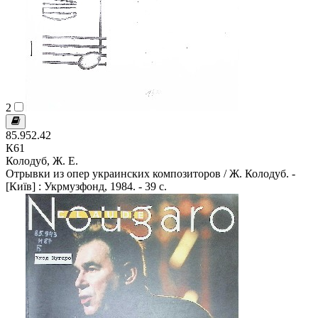
2
85.952.42
К61
Колодуб, Ж. Е.
Отрывки из опер украинских композиторов / Ж. Колодуб. -
[Київ] : Укрмузфонд, 1984. - 39 с.