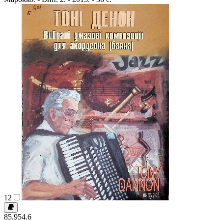
12
85.954.6