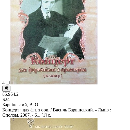
4
85.954.2
Б24
Барвінський, В. О.
Концерт : для фп. з орк. / Василь Барвінський. - Львів :
Сполом, 2007. - 61, [1] с.