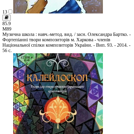
13
85.9
М89
Музична школа : навч.-метод. вид. / засн. Олександра Бартко. -
Фортепіанні твори композиторів м. Харкова - членів
Національної спілки композиторів України. - Вип. 93. - 2014. -
56 с.