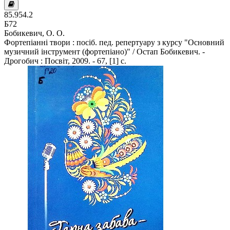
85.954.2
Б72
Бобикевич, О. О.
Фортепіанні твори : посіб. пед. репертуару з курсу "Основний
музичний інструмент (фортепіано)" / Остап Бобикевич. -
Дрогобич : Посвіт, 2009. - 67, [1] с.