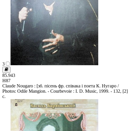
3
85.943
Н87
Claude Nougaro : [зб. пісень фр. співака і поета К. Нугаро /
Photos: Odile Mangion. - Courbevoie : I. D. Music, 1999. - 132, [2]
c.