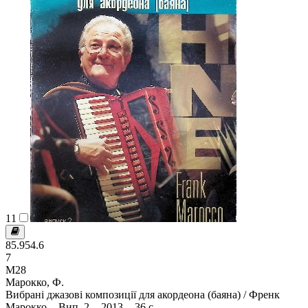
11
85.954.6
7
М28
Марокко, Ф.
Вибрані джазові композиції для акордеона (баяна) / Френк
Марокко. - Вип. 2. - 2013. - 36 с.