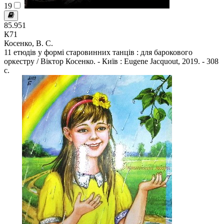
19
85.951
К71
Косенко, В. С.
11 етюдів у формі старовинних танців : для барокового
оркестру / Віктор Косенко. - Київ : Eugene Jacquout, 2019. - 308
с.