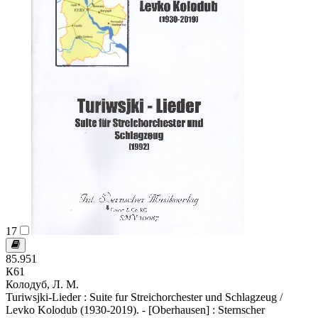
17
85.951
К61
Колодуб, Л. М.
Turiwsjki-Lieder : Suite fur Streichorchester und Schlagzeug /
Levko Kolodub (1930-2019). - [Oberhausen] : Sternscher