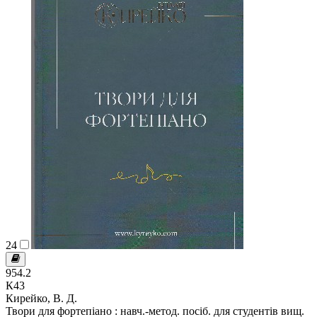
24
954.2
К43
Кирейко, В. Д.
Твори для фортепіано : навч.-метод. посіб. для студентів вищ.