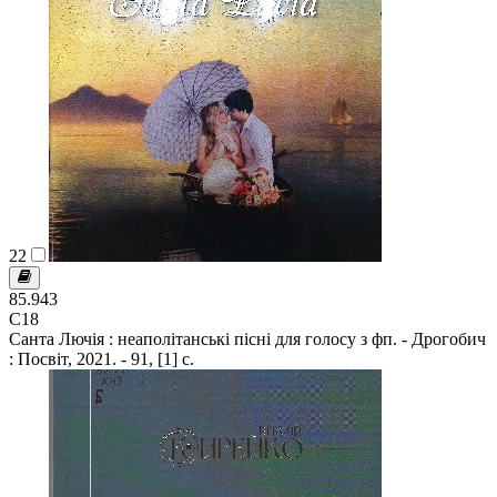
22
85.943
С18
Санта Лючія : неаполітанські пісні для голосу з фп. - Дрогобич
: Посвіт, 2021. - 91, [1] с.