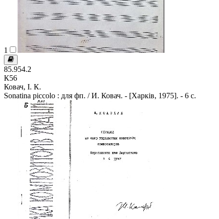
1
85.954.2
К56
Ковач, І. К.
Sonatina piccolo : для фп. / И. Ковач. - [Харків, 1975]. - 6 с.