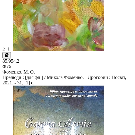
21
85.954.2
Ф76
Фоменко, М. О.
Прелюди : [для фп.] / Микола Фоменко. - Дрогобич : Посвіт,
2021. - 31, [1] с.