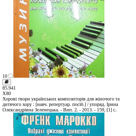
10
85.941
Х80
Хорові твори українських композиторів для жіночого та
дитячого хору : [навч. репертуар. посіб.] / упоряд. Ірина
Олександрівна Зеленецька. - Вип. 2. - 2013. - 159, [1] c.