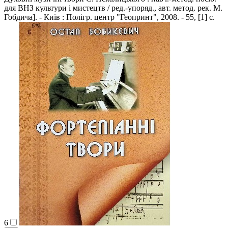
для ВНЗ культури і мистецтв / ред.-упоряд., авт. метод. рек. М.
Гобдича]. - Київ : Полігр. центр "Геопринт", 2008. - 55, [1] с.
6