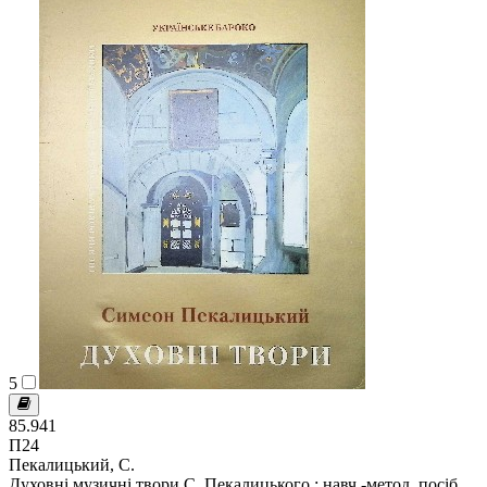
5
85.941
П24
Пекалицький, С.
Духовні музичні твори С. Пекалицького : навч.-метод. посіб.