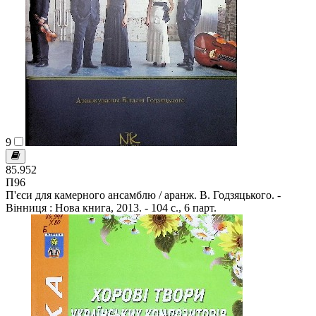
9
85.952
П96
П'єси для камерного ансамблю / аранж. В. Годзяцького. -
Вінниця : Нова книга, 2013. - 104 с., 6 парт.