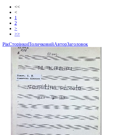
<<
<
1
2
>
>>
Рік
Сторінки
Поличковий
Автор
Заголовок