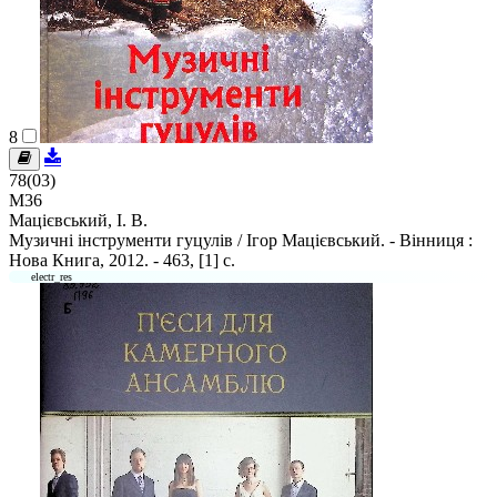
8
78(03)
М36
Мацієвський, І. В.
Музичні інструменти гуцулів / Ігор Мацієвський. - Вінниця :
Нова Книга, 2012. - 463, [1] c.
electr_res