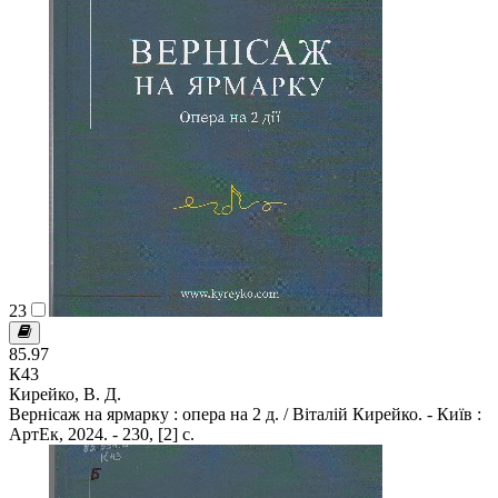
23
85.97
К43
Кирейко, В. Д.
Вернісаж на ярмарку : опера на 2 д. / Віталій Кирейко. - Київ :
АртЕк, 2024. - 230, [2] c.