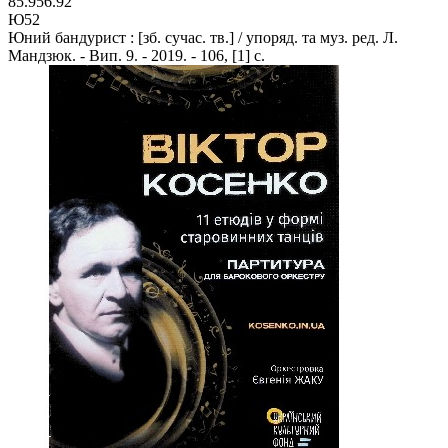
85.956.92
Ю52
Юний бандурист : [зб. сучас. тв.] / упоряд. та муз. ред. Л.
Мандзюк. - Вип. 9. - 2019. - 106, [1] с.