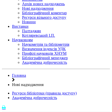
Архів нових надходжень
Нові надходження
Бібліографічний коментар
Ресурси вільного доступу
Новини
Виставки
Палтаджян
Котляревський І.П.
Наувковцям
Наукометрія та бібліометрія
Визначення індексів УДК
Профілі науковців ХНУМ
Бібліографічний менеджер
Академічна доброчесність
Головна
Нові надходження
Ресурси бібліотеки (правила доступу)
Академічна доброчесність