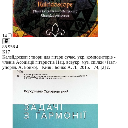
14
85.956.4
К17
Калейдоскоп : твори для гітари сучас. укр. композиторів -
членів Асоціації гітаристів Нац. всеукр. муз. спілки / [авт.-
упоряд. А. Бойко]. - Київ : Бойко А. Л., 2015. - 74, [2] с.