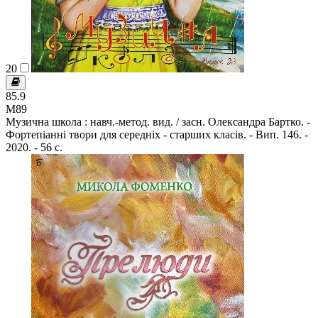
20
85.9
М89
Музична школа : навч.-метод. вид. / засн. Олександра Бартко. -
Фортепіанні твори для середніх - старших класів. - Вип. 146. -
2020. - 56 с.