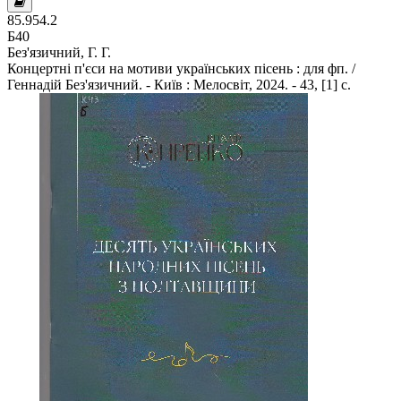
85.954.2
Б40
Без'язичний, Г. Г.
Концертні п'єси на мотиви українських пісень : для фп. /
Геннадій Без'язичний. - Київ : Мелосвіт, 2024. - 43, [1] с.