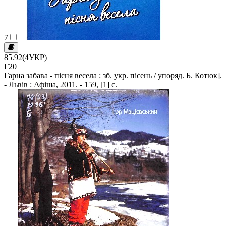
7
85.92(4УКР)
Г20
Гарна забава - пісня весела : зб. укр. пісень / упоряд. Б. Котюк].
- Львів : Афіша, 2011. - 159, [1] c.