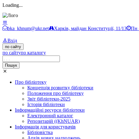
Loading...
Бібліотека ХНУМ
bka_khnum@ukr.net
Харків, майдан Конституції, 11/13
Пн 
Вхід
по сайту
по сайту
по каталогу
Пошук
Про бібліотеку
Концепція розвитку бібліотеки
Положення про бібліотеку
Звіт бібліотеки-2025
Історія бібліотеки
Інформаційні ресурси бібліотеки
Електронний каталог
Репозитарій ((KhNUAR)
Інформація для користувачів
Бібліовістка
Архів нових надходжень