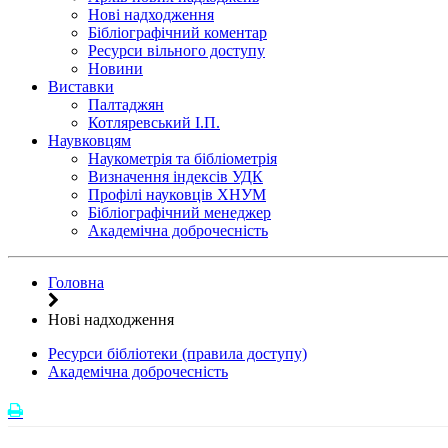
Нові надходження
Бібліографічний коментар
Ресурси вільного доступу
Новини
Виставки
Палтаджян
Котляревський І.П.
Наувковцям
Наукометрія та бібліометрія
Визначення індексів УДК
Профілі науковців ХНУМ
Бібліографічний менеджер
Академічна доброчесність
Головна
Нові надходження
Ресурси бібліотеки (правила доступу)
Академічна доброчесність