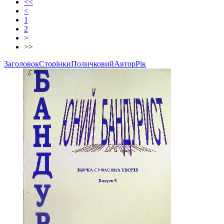
<<
<
1
2
>
>>
Заголовок
Сторінки
Поличковий
Автор
Рік