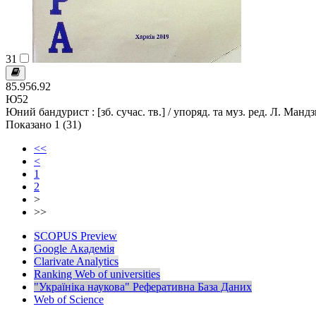
31
85.956.92
Ю52
Юний бандурист : [зб. сучас. тв.] / упоряд. та муз. ред. Л. Мандзюк
Показано 1 (31)
<<
<
1
2
>
>>
SCOPUS Preview
Google Академія
Clarivate Analytics
Ranking Web of universities
"Україніка наукова" Реферативна База Даних
Web of Science