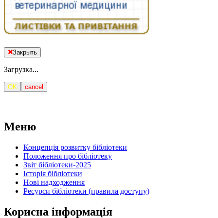
Закрыть
Загрузка...
OK
cancel
Меню
Концепція розвитку бібліотеки
Положення про бібліотеку
Звіт бібліотеки-2025
Історія бібліотеки
Нові надходження
Ресурси бібліотеки (правила доступу)
Корисна інформація