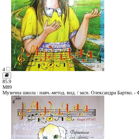
4
85.9
М89
Музична школа : навч.-метод. вид. / засн. Олександра Бартко. - Ф