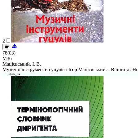
2
78(03)
М36
Мацієвський, І. В.
Музичні інструменти гуцулів / Ігор Мацієвський. - Вінниця : Нов
electr_res