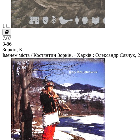
1
7.07
З-86
Зоркін, К.
Іменем міста / Костянтин Зоркін. - Харків : Олександр Савчук, 20