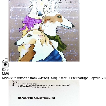
5
85.9
М89
Музична школа : навч.-метод. вид. / засн. Олександра Бартко. - 