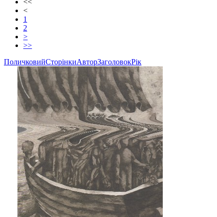
<<
<
1
2
>
>>
Поличковий
Сторінки
Автор
Заголовок
Рік