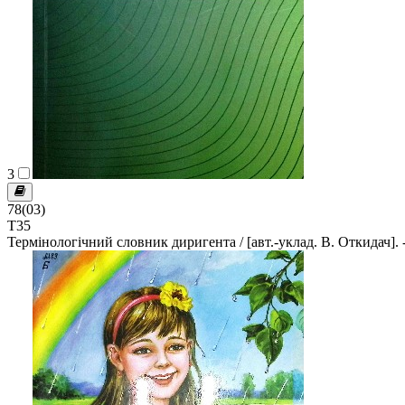
3
78(03)
Т35
Термінологічний словник диригента / [авт.-уклад. В. Откидач]. - 