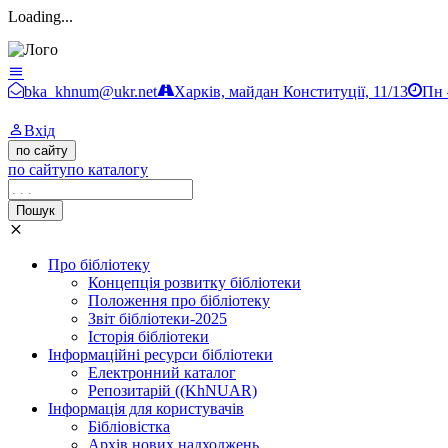
Loading...
Бібліотека ХНУМ
bka_khnum@ukr.net
Харків, майдан Конституції, 11/13
Пн 
Вхід
по сайту
по сайту
по каталогу
Пошук
Про бібліотеку
Концепція розвитку бібліотеки
Положення про бібліотеку
Звіт бібліотеки-2025
Історія бібліотеки
Інформаційні ресурси бібліотеки
Електронний каталог
Репозитарій ((KhNUAR)
Інформація для користувачів
Бібліовістка
Архів нових надходжень