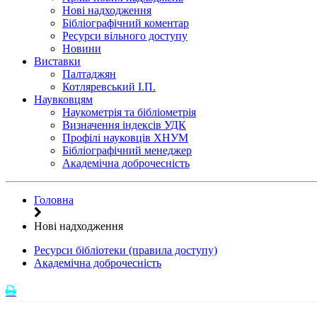
Нові надходження
Бібліографічний коментар
Ресурси вільного доступу
Новини
Виставки
Палтаджян
Котляревський І.П.
Наувковцям
Наукометрія та бібліометрія
Визначення індексів УДК
Профілі науковців ХНУМ
Бібліографічний менеджер
Академічна доброчесність
Головна
Нові надходження
Ресурси бібліотеки (правила доступу)
Академічна доброчесність