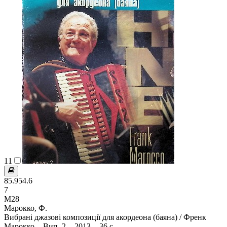
11
85.954.6
7
М28
Марокко, Ф.
Вибрані джазові композиції для акордеона (баяна) / Френк
Марокко. - Вип. 2. - 2013. - 36 с.