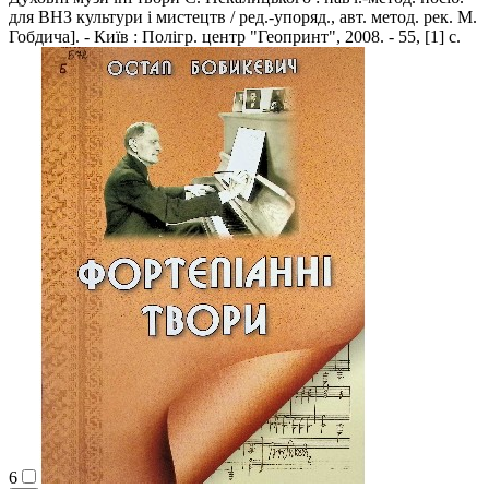
для ВНЗ культури і мистецтв / ред.-упоряд., авт. метод. рек. М.
Гобдича]. - Київ : Полігр. центр "Геопринт", 2008. - 55, [1] с.
6