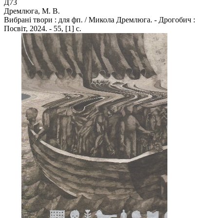
Д73
Дремлюга, М. В.
Вибрані твори : для фп. / Микола Дремлюга. - Дрогобич :
Посвіт, 2024. - 55, [1] с.