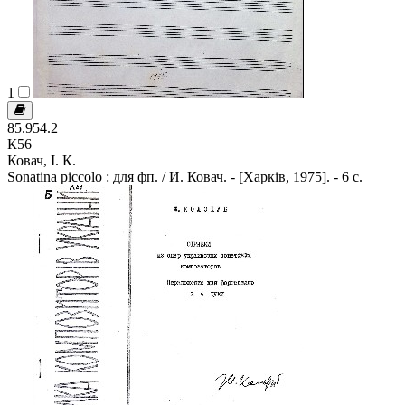
1
85.954.2
К56
Ковач, І. К.
Sonatina piccolo : для фп. / И. Ковач. - [Харків, 1975]. - 6 с.