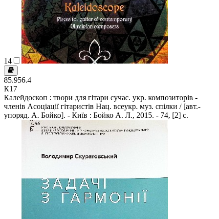
14
85.956.4
К17
Калейдоскоп : твори для гітари сучас. укр. композиторів -
членів Асоціації гітаристів Нац. всеукр. муз. спілки / [авт.-
упоряд. А. Бойко]. - Київ : Бойко А. Л., 2015. - 74, [2] с.