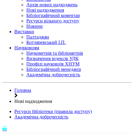
Архів нових надходжень
Нові надходження
Бібліографічний коментар
Ресурси вільного доступу
Новини
Виставки
Палтаджян
Котляревський І.П.
Наувковцям
Наукометрія та бібліометрія
Визначення індексів УДК
Профілі науковців ХНУМ
Бібліографічний менеджер
Академічна доброчесність
Головна
Нові надходження
Ресурси бібліотеки (правила доступу)
Академічна доброчесність