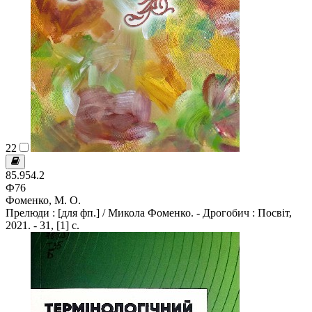
22
85.954.2
Ф76
Фоменко, М. О.
Прелюди : [для фп.] / Микола Фоменко. - Дрогобич : Посвіт,
2021. - 31, [1] с.