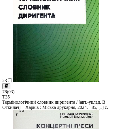
23
78(03)
Т35
Термінологічний словник диригента / [авт.-уклад. В.
Откидач]. - Харків : Міська друкарня, 2024. - 85, [1] с.