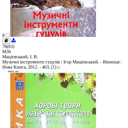
8
78(03)
М36
Мацієвський, І. В.
Музичні інструменти гуцулів / Ігор Мацієвський. - Вінниця :
Нова Книга, 2012. - 463, [1] c.
electr_res