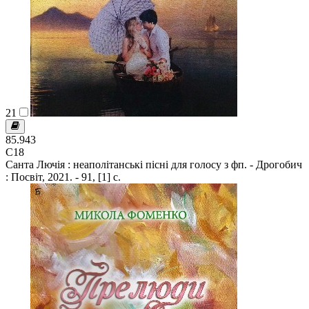
21
85.943
С18
Санта Лючія : неаполітанські пісні для голосу з фп. - Дрогобич
: Посвіт, 2021. - 91, [1] с.