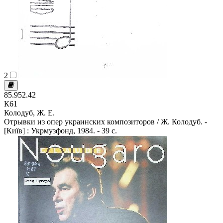
2
85.952.42
К61
Колодуб, Ж. Е.
Отрывки из опер украинских композиторов / Ж. Колодуб. -
[Київ] : Укрмузфонд, 1984. - 39 с.