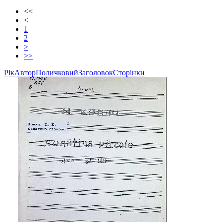
<<
<
1
2
>
>>
Рік
Автор
Поличковий
Заголовок
Сторінки