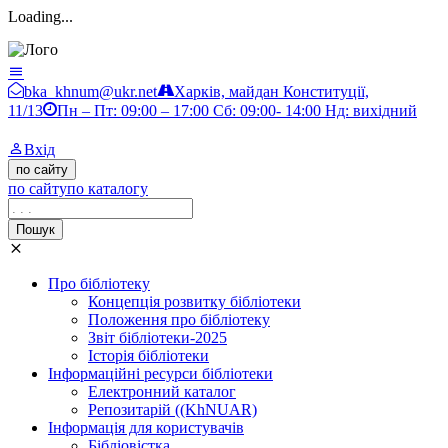
Loading...
Бібліотека ХНУМ
bka_khnum@ukr.net
Харків, майдан Конституції,
11/13
Пн – Пт: 09:00 – 17:00 Сб: 09:00- 14:00 Нд: вихідний
Вхід
по сайту
по сайту
по каталогу
Пошук
Про бібліотеку
Концепція розвитку бібліотеки
Положення про бібліотеку
Звіт бібліотеки-2025
Історія бібліотеки
Інформаційні ресурси бібліотеки
Електронний каталог
Репозитарій ((KhNUAR)
Інформація для користувачів
Бібліовістка