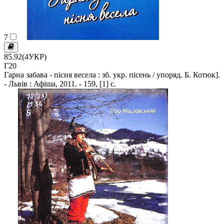
7
85.92(4УКР)
Г20
Гарна забава - пісня весела : зб. укр. пісень / упоряд. Б. Котюк].
- Львів : Афіша, 2011. - 159, [1] c.