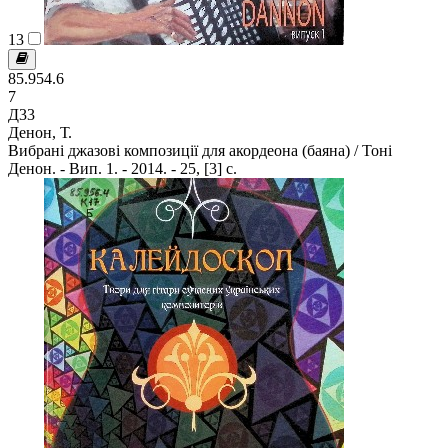
13
85.954.6
7
Д33
Денон, Т.
Вибрані джазові композиції для акордеона (баяна) / Тоні
Денон. - Вип. 1. - 2014. - 25, [3] с.