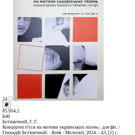
24
85.954.2
Б40
Без'язичний, Г. Г.
Концертні п'єси на мотиви українських пісень : для фп. /
Геннадій Без'язичний. - Київ : Мелосвіт, 2024. - 43, [1] с.