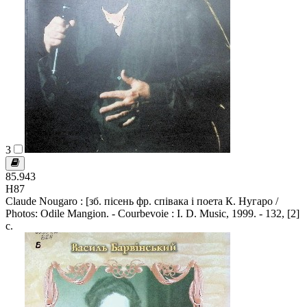
3
85.943
Н87
Claude Nougaro : [зб. пісень фр. співака і поета К. Нугаро /
Photos: Odile Mangion. - Courbevoie : I. D. Music, 1999. - 132, [2]
c.