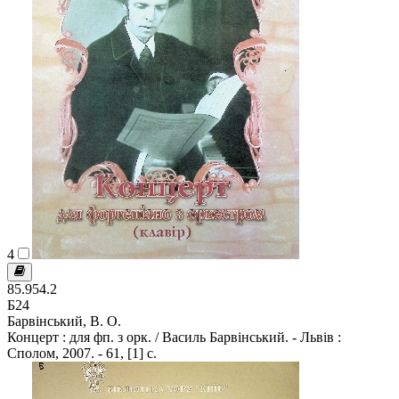
4
85.954.2
Б24
Барвінський, В. О.
Концерт : для фп. з орк. / Василь Барвінський. - Львів :
Сполом, 2007. - 61, [1] с.