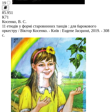
19
85.951
К71
Косенко, В. С.
11 етюдів у формі старовинних танців : для барокового
оркестру / Віктор Косенко. - Київ : Eugene Jacquout, 2019. - 308
с.