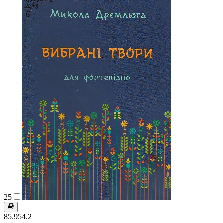
25
85.954.2