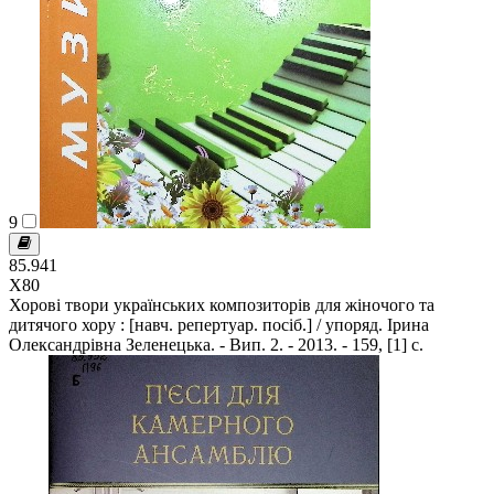
9
85.941
Х80
Хорові твори українських композиторів для жіночого та
дитячого хору : [навч. репертуар. посіб.] / упоряд. Ірина
Олександрівна Зеленецька. - Вип. 2. - 2013. - 159, [1] c.