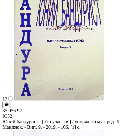
17
85.956.92
Ю52
Юний бандурист : [зб. сучас. тв.] / упоряд. та муз. ред. Л.
Мандзюк. - Вип. 9. - 2019. - 106, [1] с.