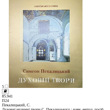
5
85.941
П24
Пекалицький, С.
Духовні музичні твори С. Пекалицького : навч.-метод. посіб.