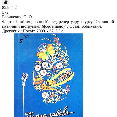
85.954.2
Б72
Бобикевич, О. О.
Фортепіанні твори : посіб. пед. репертуару з курсу "Основний
музичний інструмент (фортепіано)" / Остап Бобикевич. -
Дрогобич : Посвіт, 2009. - 67, [1] с.