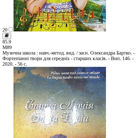
20
85.9
М89
Музична школа : навч.-метод. вид. / засн. Олександра Бартко. -
Фортепіанні твори для середніх - старших класів. - Вип. 146. -
2020. - 56 с.