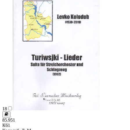
18
85.951
К61