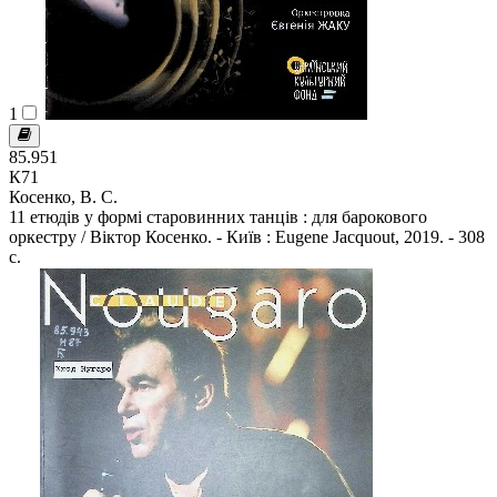
1
85.951
К71
Косенко, В. С.
11 етюдів у формі старовинних танців : для барокового
оркестру / Віктор Косенко. - Київ : Eugene Jacquout, 2019. - 308
с.