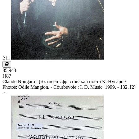
2
85.943
Н87
Claude Nougaro : [зб. пісень фр. співака і поета К. Нугаро /
Photos: Odile Mangion. - Courbevoie : I. D. Music, 1999. - 132, [2]
c.