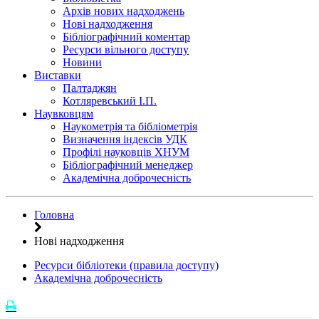
Архів нових надходжень
Нові надходження
Бібліографічний коментар
Ресурси вільного доступу
Новини
Виставки
Палтаджян
Котляревський І.П.
Наувковцям
Наукометрія та бібліометрія
Визначення індексів УДК
Профілі науковців ХНУМ
Бібліографічний менеджер
Академічна доброчесність
Головна
Нові надходження
Ресурси бібліотеки (правила доступу)
Академічна доброчесність