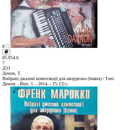
8
85.954.6
7
Д33
Денон, Т.
Вибрані джазові композиції для акордеона (баяна) / Тоні
Денон. - Вип. 1. - 2014. - 25, [3] с.