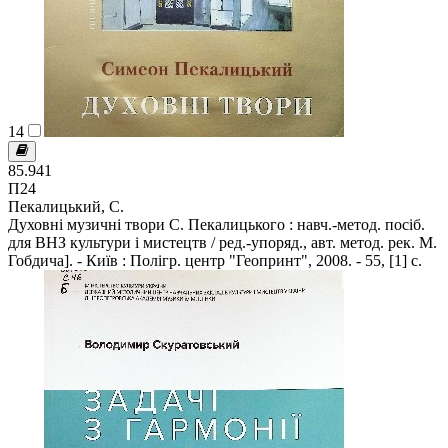
14
85.941
П24
Пекалицький, С.
Духовні музичні твори С. Пекалицького : навч.-метод. посіб.
для ВНЗ культури і мистецтв / ред.-упоряд., авт. метод. рек. М.
Гобдича]. - Київ : Полігр. центр "Геопринт", 2008. - 55, [1] с.