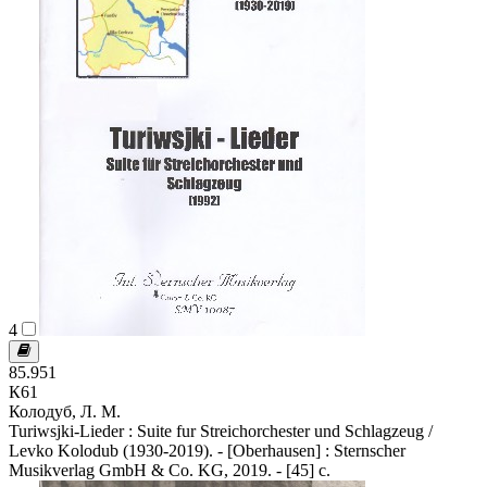
4
85.951
К61
Колодуб, Л. М.
Turiwsjki-Lieder : Suite fur Streichorchester und Schlagzeug /
Levko Kolodub (1930-2019). - [Oberhausen] : Sternscher
Musikverlag GmbH & Co. KG, 2019. - [45] c.