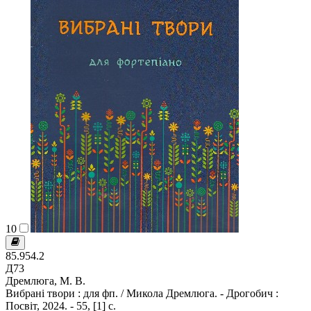
10
85.954.2
Д73
Дремлюга, М. В.
Вибрані твори : для фп. / Микола Дремлюга. - Дрогобич :
Посвіт, 2024. - 55, [1] с.