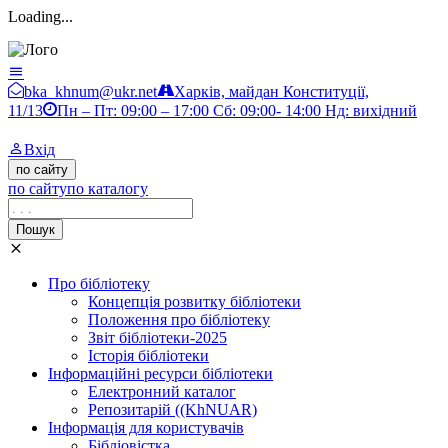
Loading...
Бібліотека ХНУМ
bka_khnum@ukr.net
Харків, майдан Конституції,
11/13
Пн – Пт: 09:00 – 17:00 Сб: 09:00- 14:00 Нд: вихідний
Вхід
по сайту
по сайту
по каталогу
Пошук
Про бібліотеку
Концепція розвитку бібліотеки
Положення про бібліотеку
Звіт бібліотеки-2025
Історія бібліотеки
Інформаційні ресурси бібліотеки
Електронний каталог
Репозитарій ((KhNUAR)
Інформація для користувачів
Бібліовістка