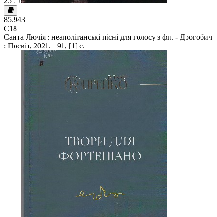
25
85.943
С18
Санта Лючія : неаполітанські пісні для голосу з фп. - Дрогобич
: Посвіт, 2021. - 91, [1] с.