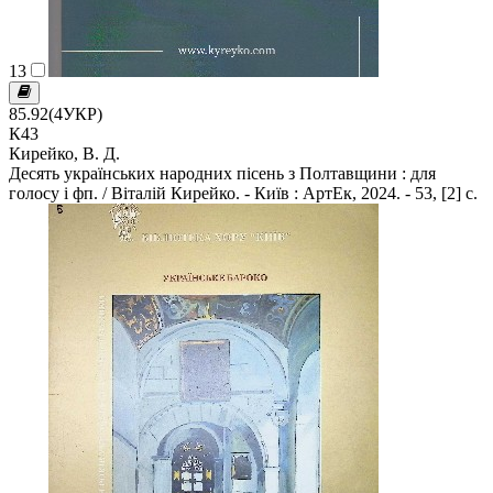
13
85.92(4УКР)
К43
Кирейко, В. Д.
Десять українських народних пісень з Полтавщини : для
голосу і фп. / Віталій Кирейко. - Київ : АртЕк, 2024. - 53, [2] c.