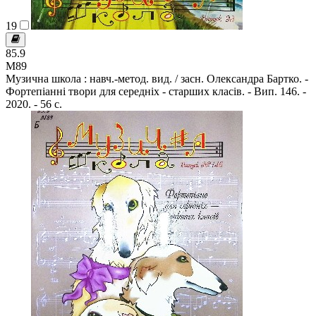
19
85.9
М89
Музична школа : навч.-метод. вид. / засн. Олександра Бартко. -
Фортепіанні твори для середніх - старших класів. - Вип. 146. -
2020. - 56 с.