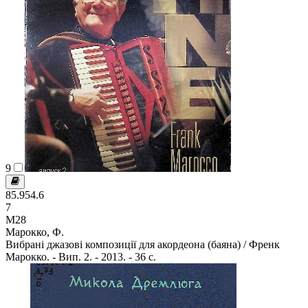
9
85.954.6
7
М28
Марокко, Ф.
Вибрані джазові композиції для акордеона (баяна) / Френк
Марокко. - Вип. 2. - 2013. - 36 с.