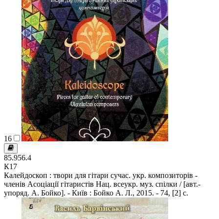
16
85.956.4
К17
Калейдоскоп : твори для гітари сучас. укр. композиторів -
членів Асоціації гітаристів Нац. всеукр. муз. спілки / [авт.-
упоряд. А. Бойко]. - Київ : Бойко А. Л., 2015. - 74, [2] с.