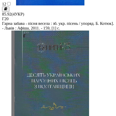
12
85.92(4УКР)
Г20
Гарна забава - пісня весела : зб. укр. пісень / упоряд. Б. Котюк].
- Львів : Афіша, 2011. - 159, [1] c.