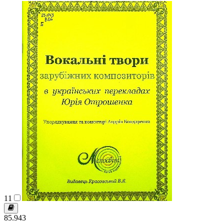
11
85.943