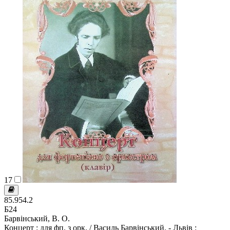
17
85.954.2
Б24
Барвінський, В. О.
Концерт : для фп. з орк. / Василь Барвінський. - Львів :