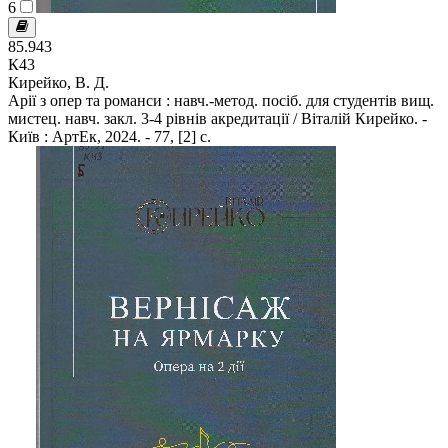
6
85.943
К43
Кирейко, В. Д.
Арії з опер та романси : навч.-метод. посіб. для студентів вищ.
мистец. навч. закл. 3-4 рівнів акредитації / Віталій Кирейко. -
Київ : АртЕк, 2024. - 77, [2] c.