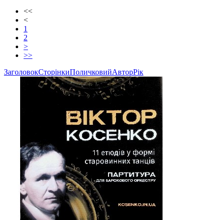
<<
<
1
2
>
>>
Заголовок
Сторінки
Поличковий
Автор
Рік