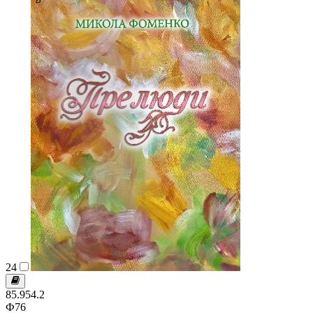
24
85.954.2
Ф76