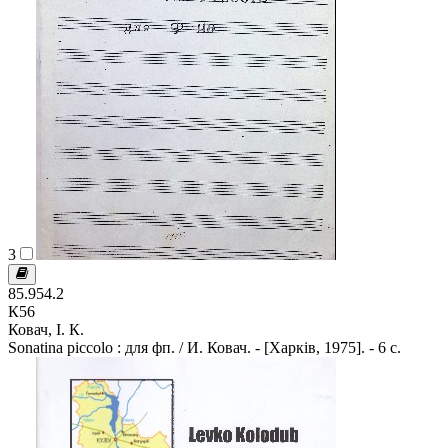
3
85.954.2
К56
Ковач, І. К.
Sonatina piccolo : для фп. / И. Ковач. - [Харків, 1975]. - 6 с.