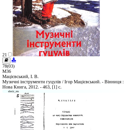
21
78(03)
М36
Мацієвський, І. В.
Музичні інструменти гуцулів / Ігор Мацієвський. - Вінниця :
Нова Книга, 2012. - 463, [1] c.
electr_res