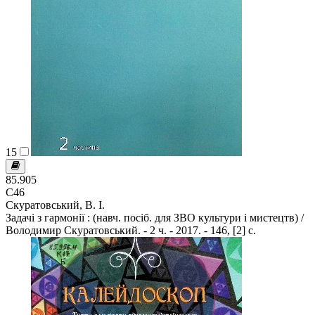
15
85.905
С46
Скуратовський, В. І.
Задачі з гармонії : (навч. посіб. для ЗВО культури і мистецтв) /
Володимир Скуратовський. - 2 ч. - 2017. - 146, [2] с.