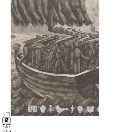
5
7.07
З-86