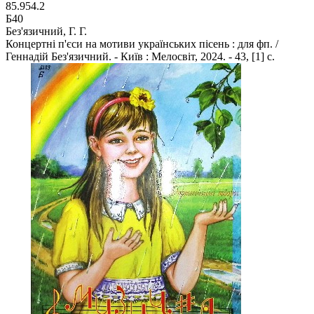
85.954.2
Б40
Без'язичний, Г. Г.
Концертні п'єси на мотиви українських пісень : для фп. /
Геннадій Без'язичний. - Київ : Мелосвіт, 2024. - 43, [1] с.