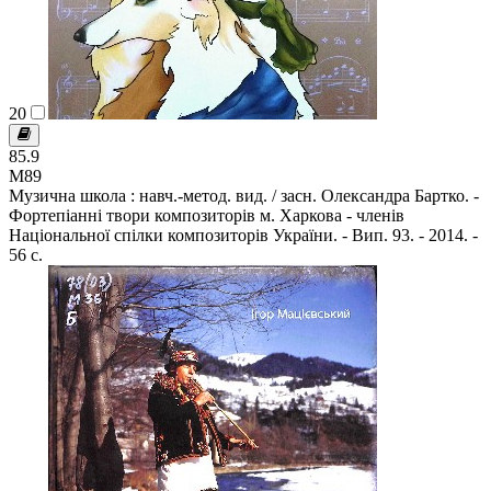
20
85.9
М89
Музична школа : навч.-метод. вид. / засн. Олександра Бартко. -
Фортепіанні твори композиторів м. Харкова - членів
Національної спілки композиторів України. - Вип. 93. - 2014. -
56 с.