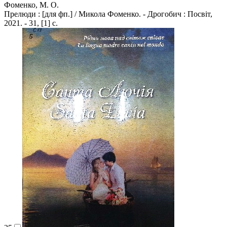
Фоменко, М. О.
Прелюди : [для фп.] / Микола Фоменко. - Дрогобич : Посвіт,
2021. - 31, [1] с.