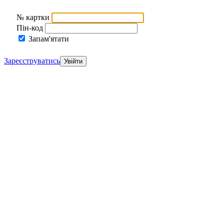
№ картки
Пін-код
Запам'ятати
Зареєструватись
Увійти